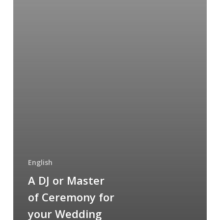
your
Wedding
Party?
English
A DJ or Master
of Ceremony for
your Wedding