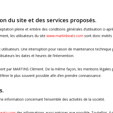
ion du site et des services proposés.
eptation pleine et entière des conditions générales d’utilisation ci-aprè
ent, les utilisateurs du site
www.martinbeatz.com
sont donc invités 
tilisateurs. Une interruption pour raison de maintenance technique p
sateurs les dates et heures de l’intervention.
ment par MARTINS Clément. De la même façon, les mentions légales p
 référer le plus souvent possible afin d’en prendre connaissance.
s.
ne information concernant l’ensemble des activités de la société.
beatz.com
des informations aussi précises que possible. Toutefois, il